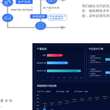
我们融合当代的先
析、物联网技术等
能，及时反馈车间
 本 利
路。